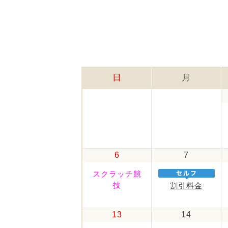
日
月
6
7
スクラッチ競
技
割引料金
13
14