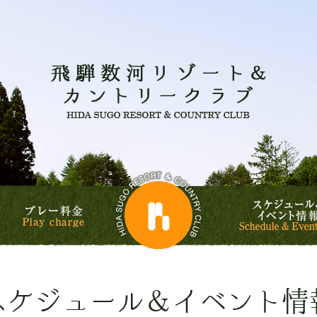
飛騨数河
飛騨数河リゾート&
ルフコース
プレー料金