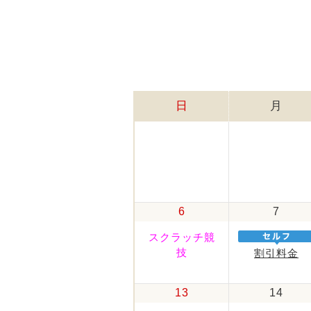
日
月
6
7
スクラッチ競
技
割引料金
13
14