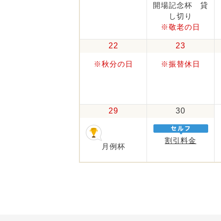
開場記念杯 貸
し切り
※敬老の日
22
23
※秋分の日
※振替休日
29
30
割引料金
月例杯