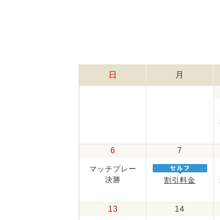
日
月
6
7
マッチプレー
決勝
割引料金
13
14