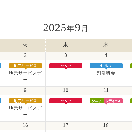
2025
9
年
月
火
水
木
2
3
4
地元サービスデ
割引料金
ー
9
10
11
地元サービスデ
ー
16
17
18