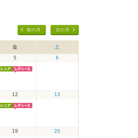
前の月
次の月
金
土
5
6
12
13
19
20