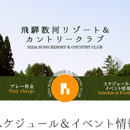
飛騨数河
飛騨数河リゾート&
ルフコース
プレー料金