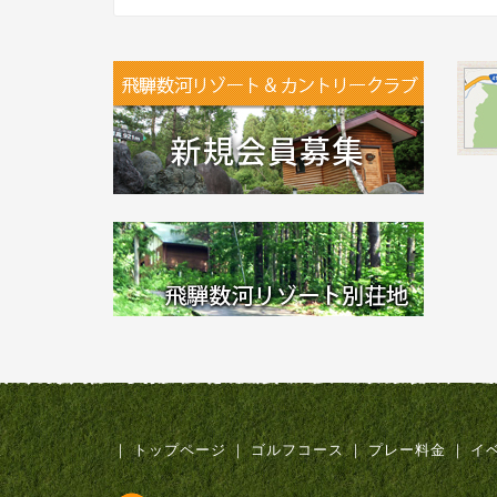
｜
トップページ
｜
ゴルフコース
｜
プレー料金
｜
イ