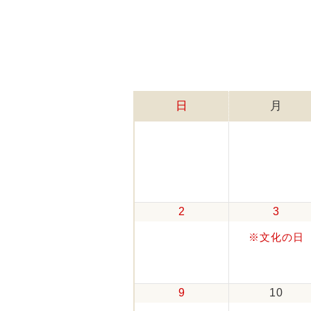
日
月
2
3
※文化の日
9
10