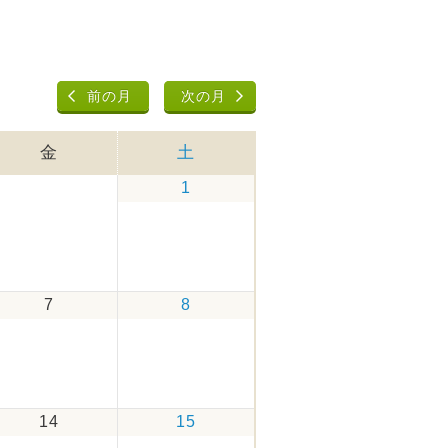
前の月
次の月
金
土
1
7
8
14
15