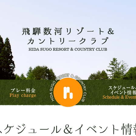
飛騨数河
飛騨数河リゾート&
ルフコース
プレー料金