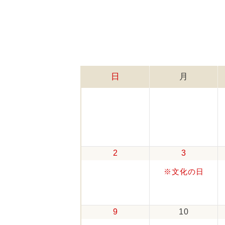
日
月
2
3
※文化の日
9
10