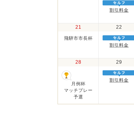
割引料金
21
22
飛騨市市長杯
割引料金
28
29
割引料金
月例杯
マッチプレー
予選