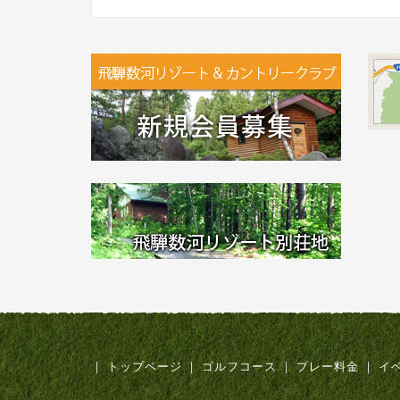
｜
トップページ
｜
ゴルフコース
｜
プレー料金
｜
イ