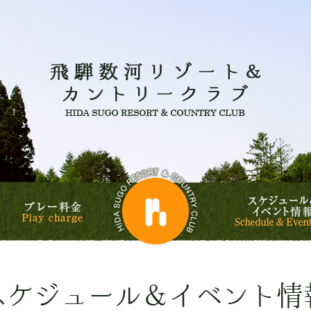
飛騨数河
飛騨数河リゾート&
ルフコース
プレー料金