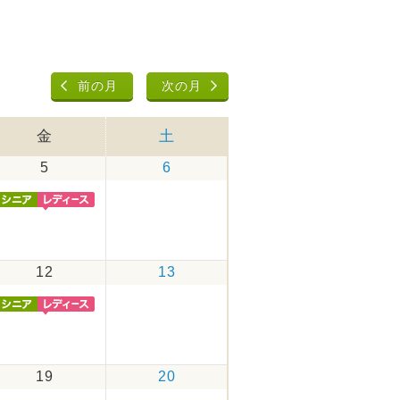
前の月
次の月
金
土
5
6
12
13
19
20