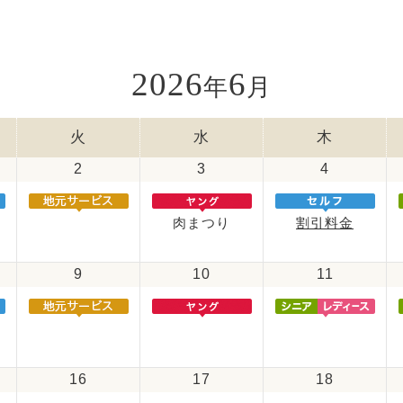
2026
6
年
月
火
水
木
2
3
4
肉まつり
割引料金
9
10
11
16
17
18