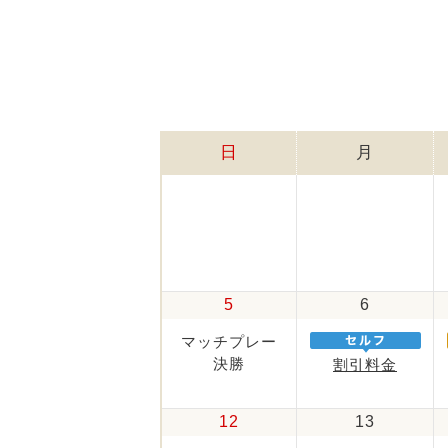
日
月
5
6
マッチプレー
決勝
割引料金
12
13