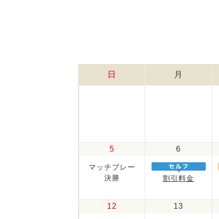
日
月
5
6
マッチプレー
決勝
割引料金
12
13